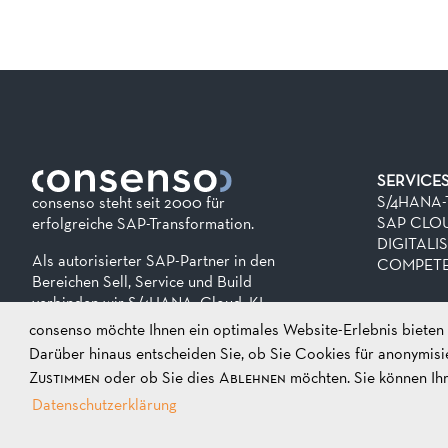
SERVICE
S/4HANA
consenso steht seit 2000 für
SAP CLO
erfolgreiche SAP-Transformation.
DIGITALI
Als autorisierter SAP-Partner in den
COMPETE
Bereichen Sell, Service und Build
verbinden wir S/4HANA, Cloud, KI
und Automatisierung zu integrierten
consenso möchte Ihnen ein optimales Website-Erlebnis bieten -
Lösungen mit echtem Mehrwert.
Darüber hinaus entscheiden Sie, ob Sie Cookies für anonymisie
Zustimmen
oder ob Sie dies
Ablehnen
möchten. Sie können Ihr
Rethinking SAP. Creating value.
Datenschutzerklärung