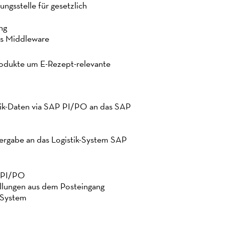
ngsstelle für gesetzlich
ng
ls Middleware
odukte um E-Rezept-relevante
ik-Daten via SAP PI/PO an das SAP
bergabe an das Logistik-System SAP
P PI/PO
llungen aus dem Posteingang
-System