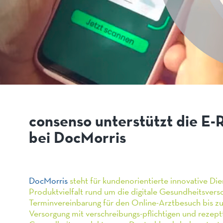
consenso unterstützt die E-
bei DocMorris
DocMorris
steht für kundenorientierte innovative Die
Produktvielfalt rund um die digitale Gesundheitsvers
Terminvereinbarung für den Online-Arztbesuch bis z
Versorgung mit verschreibungs-pflichtigen und reze