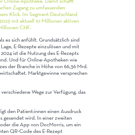
r Online-Apotheke. Damit schafft
fachen Zugang zu umfassenden
inem Klick. Im Segment Deutschland
023 mit aktuell 10 Millionen aktiven
illionen CHF.
s es sich anfühlt. Grundsätzlich sind
 Lage, E-Rezepte einzulösen und mit
 2024 ist die Nutzung des E-Rezepts
htend. Und für Online-Apotheken wie
zes der Branche in Höhe von 66,36 Mrd.
rwirtschaftet. Marktgewinne versprechen
s verschiedene Wege zur Verfügung, das
digt den Patient:innen einen Ausdruck
s gesendet wird. In einer zweiten
p oder die App von DocMorris, um ein
nnten QR-Code des E-Rezept