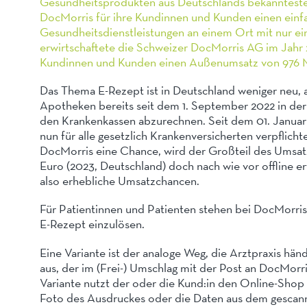
Gesundheitsprodukten aus Deutschlands bekannteste
DocMorris für ihre Kundinnen und Kunden einen ein
Gesundheitsdienstleistungen an einem Ort mit nur e
erwirtschaftete die Schweizer DocMorris AG im Jahr 2
Kundinnen und Kunden einen Außenumsatz von 976 M
Das Thema E-Rezept ist in Deutschland weniger neu, al
Apotheken bereits seit dem 1. September 2022 in der
den Krankenkassen abzurechnen. Seit dem 01. Januar
nun für alle gesetzlich Krankenversicherten verpflic
DocMorris eine Chance, wird der Großteil des Umsat
Euro (2023, Deutschland) doch nach wie vor offline e
also erhebliche Umsatzchancen.
Für Patientinnen und Patienten stehen bei DocMorri
E-Rezept einzulösen.
Eine Variante ist der analoge Weg, die Arztpraxis hän
aus, der im (Frei-) Umschlag mit der Post an DocMorri
Variante nutzt der oder die Kund:in den Online-Sho
Foto des Ausdruckes oder die Daten aus dem gesca