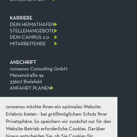
KARRIERE
DEIN HEIMATHAFEN
STELLENANGEBOTE
DEIN CAMPUS 2.0
MITARBEITENDE
ANSCHRIFT
consenso Consulting GmbH
Meisenstraße 94
33607 Bielefeld
ANFAHRT PLANEN
consenso möchte Ihnen ein optimales Website-
KONTAKT
Telefon
+49 521 2606 0
Erlebnis bieten - bei größtmöglichem Schutz Ihrer
Fax
+49​ 521​ 2606​ 199
Privatsphäre. So speichern wir zunächst nur für den
E-mail
mail@consenso.de
Website-Betrieb erforderliche Cookies. Darüber
GEPRÄCH STARTEN
hinaus entscheiden Sie, ob Sie Cookies für