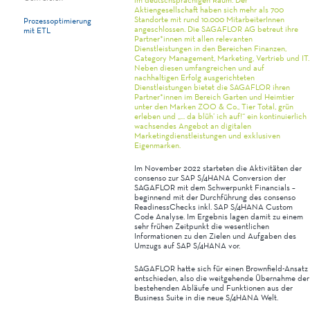
Aktiengesellschaft haben sich mehr als 700
Standorte mit rund 10.000 MitarbeiterInnen
Prozessoptimierung
angeschlossen. Die SAGAFLOR AG betreut ihre
mit ETL
Partner*innen mit allen relevanten
Dienstleistungen in den Bereichen Finanzen,
Category Management, Marketing, Vertrieb und IT.
Neben diesen umfangreichen und auf
nachhaltigen Erfolg ausgerichteten
Dienstleistungen bietet die SAGAFLOR ihren
Partner*innen im Bereich Garten und Heimtier
unter den Marken ZOO & Co., Tier Total, grün
erleben und „... da blüh’ ich auf!“ ein kontinuierlich
wachsendes Angebot an digitalen
Marketingdienstleistungen und exklusiven
Eigenmarken.
Im November 2022 starteten die Aktivitäten der
consenso zur SAP S/4HANA Conversion der
SAGAFLOR mit dem Schwerpunkt Financials –
beginnend mit der Durchführung des consenso
ReadinessChecks inkl. SAP S/4HANA Custom
Code Analyse. Im Ergebnis lagen damit zu einem
sehr frühen Zeitpunkt die wesentlichen
Informationen zu den Zielen und Aufgaben des
Umzugs auf SAP S/4HANA vor.
SAGAFLOR hatte sich für einen Brownfield-Ansatz
entschieden, also die weitgehende Übernahme der
bestehenden Abläufe und Funktionen aus der
Business Suite in die neue S/4HANA Welt.