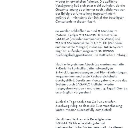
wieder im erwarteten Rahmen. Die zeitliche
Verzögerung ließ sich zwar nicht aufholen, da die
Gesamtplanung aber immer noch valide war, war
der Erfolg der Umstellung insgesamt nicht
gefährdet – höchstens der Schlaf der beteiligten
Consultants in dieser Nacht.
So wurden schließlich in rund 17 Stunden im
Material Ledger 785.344.055 Datensätze im
CKMLCR (Perioden-Summensätze Werte) und
755.885.506 Datensätze im CKMLPP (Perioden-
Summensätze Mengen) in das S/4HANA System
migriert, außerdem insgesamt 914.867.800
Buchungsbelegpositionen. Ein stattlicher Umfang!
Nach erfolgreichem Abschluss wurden noch die
FI-Berichte kontrolliert, die notwendigen
Entwicklungsanpassungen und Fiori-Einrichtungen
vorgenommen und erste Fachbereichstests
durchgeführt. Bereits am Montagabend wurde das
System durch SAGAFLOR offiziell wieder
freigegeben werden – und damit 1,5 Tage früher als
ursprünglich vorgesehen!
Auch die Tage nach dem Go-live verliefen
durchweg ruhig, so dass die Zusammenfassung
lautet: Mission successfully completed!
Herzlichen Dank an alle Beteiligten der
SAGAFLOR für eine stets gute und
partnerschaftliche Zusammenarbeit, die diesen