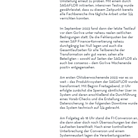
Umstellung erneut zu proben. Mit einem durch
SAGAFLOR initiierten, intensiven Testing wurde
gewährleistet, dass zu diesem Zeitpunkt bereits
alle Fachbereiche ihre tägliche Arbeit unter S/4
verrichten konnten.
Im September 2023 fand dann der letzte Testlauf
vor dem Go-live unter nahezu realen zeitlichen
Bedingungen statt. Da die Fehlerquoten bei der
reinen SAP Finance-Konvertierung nahezu
durchgängig bei Null lagen und auch die
Gesamtlaufzeiten für alle Teilbereiche der
Transformation sehr gut waren, sahen alle
Beteiligten – sowohl auf Seiten der SAGAFLOR als
auch bei consenso – dem Go-live Wochenende
positiv entgegensehen.
Am ersten Oktoberwochenende 2023 war es so
weit – das Produktivsystem der SAGAFLOR wurde
transformiert. Mit Beginn Freitagabend, 21 Uhr
erfolgte zunächst die Sperrung sämtlicher User im
System und daran anschließend die Durchführung
eines Vorab-Checks und die Erstellung einer
Datensicherung. In der folgenden Downtime wurde
das System technisch auf S/4 gebracht.
Am Folgetag ab 18 Uhr stand die FI-Conversion an,
die dann aber doch noch Überraschungen bei den
Laufzeiten bereithielt. Nach einer kontrollierten
Unterbrechung der Conversion und einem
Systemneustart lagen die Verarbeitungszeiten