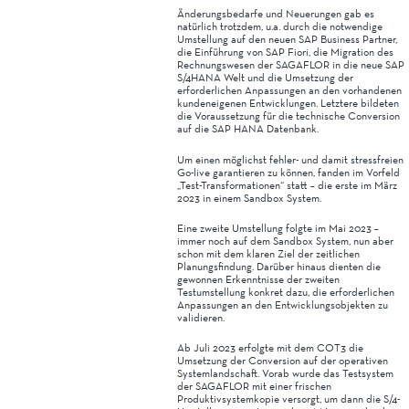
Änderungsbedarfe und Neuerungen gab es
natürlich trotzdem, u.a. durch die notwendige
Umstellung auf den neuen SAP Business Partner,
die Einführung von SAP Fiori, die Migration des
Rechnungswesen der SAGAFLOR in die neue SAP
S/4HANA Welt und die Umsetzung der
erforderlichen Anpassungen an den vorhandenen
kundeneigenen Entwicklungen. Letztere bildeten
die Voraussetzung für die technische Conversion
auf die SAP HANA Datenbank.
Um einen möglichst fehler- und damit stressfreien
Go-live garantieren zu können, fanden im Vorfeld
„Test-Transformationen“ statt – die erste im März
2023 in einem Sandbox System.
Eine zweite Umstellung folgte im Mai 2023 –
immer noch auf dem Sandbox System, nun aber
schon mit dem klaren Ziel der zeitlichen
Planungsfindung. Darüber hinaus dienten die
gewonnen Erkenntnisse der zweiten
Testumstellung konkret dazu, die erforderlichen
Anpassungen an den Entwicklungsobjekten zu
validieren.
Ab Juli 2023 erfolgte mit dem COT3 die
Umsetzung der Conversion auf der operativen
Systemlandschaft. Vorab wurde das Testsystem
der SAGAFLOR mit einer frischen
Produktivsystemkopie versorgt, um dann die S/4-