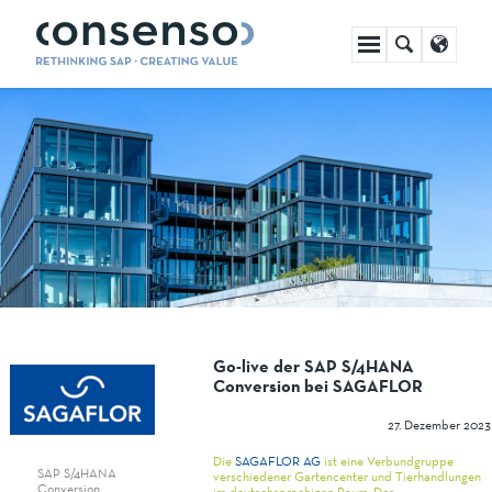
Navigation
überspringen
Go-live der SAP S/4HANA
Conversion bei SAGAFLOR
27. Dezember 2023
Die
SAGAFLOR AG
ist eine Verbundgruppe
SAP S/4HANA
verschiedener Gartencenter und Tierhandlungen
Conversion
im deutschsprachigen Raum. Der