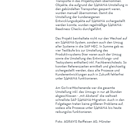
Transporte in das Projektsystem übernommen.
Objekte, die aufgrund der S/4HANA-Umstellung in
den gebündelten Transporten gesperrt waren,
wurden manuell übernommen. Damit die
Umstellung der kundeneigenen
Entwicklungsobjekte auf S/4HANA sichergestellt
werden konnte, wurden regelmäßige S/4HANA-
Readiness Checks durchgeführt.
Das Projekt beinhaltete nicht nur den Wechsel auf
ein S/4HANA-System, sondern auch den Umzug
aller Systeme in die SAP HEC. In Summe gab es
vier Testläufe bis zur Umstellung des
Produktivsystems (hier waren auch der Umzug
sowie die Umstellung des Entwicklungs- und
Testsystems enthalten) inkl. Fachbereichstests. So
konnten Referenzzeiten ermittelt und gleichzeitig
sichergestellt werden, dass alle Prozesse und
Kundenentwicklungen auch in Zukunft fehlerfrei
unter S/4HANA funktionieren.
Am Go-live-Wochenende war die gesamte
Umstellung inkl. des Umzugs in nur 48 Stunden
abgeschlossen - „mit Abstand“ die weltweit
schnellste SAP S/4HANA-Migration. Auch in den
Folgetagen traten keine größeren Probleme auf,
sodass alle Prozesse unter S/4HANA bis heute
reibungslos funktionieren.
Foto: AGRAVIS Raiffeisen AG, Münster