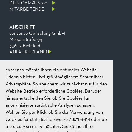
DEIN CAMPUS 2.0
MITARBEITENDE
ANSCHRIFT
consenso Consulting GmbH
Meisenstraße 94
33607 Bielefeld
ANFAHRT PLANEN
consenso möchte Ihnen ein optimales Website-
KONTAKT
Telefon
+49 521 2606 0
Erlebnis bieten - bei größtmöglichem Schutz Ihrer
Fax
+49​ 521​ 2606​ 199
Privatsphäre. So speichern wir zunächst nur für den
E-mail
mail@consenso.de
Website-Betrieb erforderliche Cookies. Darüber
GEPRÄCH STARTEN
hinaus entscheiden Sie, ob Sie Cookies für
anonymisierte statistische Analysen zulassen.
Wählen Sie per Klick, ob Sie der Verwendung von
RECHTLICHES
IMPRESSUM
Cookies für statistische Zwecke
Zustimmen
oder ob
DATENSCHUTZ
Sie dies
Ablehnen
möchten. Sie können Ihre
AGB