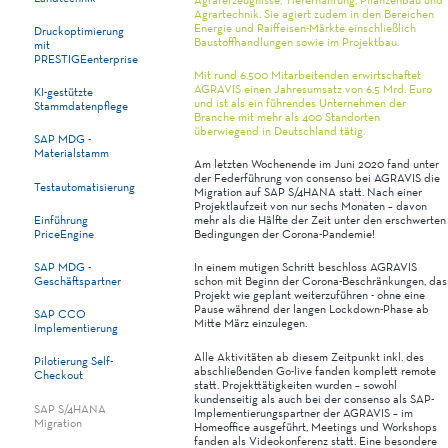
Agrartechnik. Sie agiert zudem in den Bereichen
Energie und Raiffeisen-Märkte einschließlich
Druckoptimierung
Baustoffhandlungen sowie im Projektbau.
mit
PRESTIGEenterprise
Mit rund 6.500 Mitarbeitenden erwirtschaftet
AGRAVIS einen Jahresumsatz von 6,5 Mrd. Euro
KI-gestützte
und ist als ein führendes Unternehmen der
Stammdatenpflege
Branche mit mehr als 400 Standorten
überwiegend in Deutschland tätig.
SAP MDG -
Materialstamm
Am letzten Wochenende im Juni 2020 fand unter
der Federführung von consenso bei AGRAVIS die
Testautomatisierung
Migration auf SAP S/4HANA statt. Nach einer
Projektlaufzeit von nur sechs Monaten – davon
Einführung
mehr als die Hälfte der Zeit unter den erschwerten
PriceEngine
Bedingungen der Corona-Pandemie!
SAP MDG -
In einem mutigen Schritt beschloss AGRAVIS
Geschäftspartner
schon mit Beginn der Corona-Beschränkungen, das
Projekt wie geplant weiterzuführen - ohne eine
Pause während der langen Lockdown-Phase ab
SAP CCO
Mitte März einzulegen.
Implementierung
Alle Aktivitäten ab diesem Zeitpunkt inkl. des
Pilotierung Self-
abschließenden Go-live fanden komplett remote
Checkout
statt. Projekttätigkeiten wurden – sowohl
kundenseitig als auch bei der consenso als SAP-
SAP S/4HANA
Implementierungspartner der AGRAVIS – im
Migration
Homeoffice ausgeführt, Meetings und Workshops
fanden als Videokonferenz statt. Eine besondere