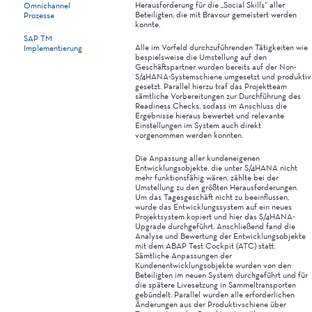
Herausforderung für die „Social Skills“ aller
Omnichannel
Beteiligten, die mit Bravour gemeistert werden
Prozesse
konnte.
SAP TM
Alle im Vorfeld durchzuführenden Tätigkeiten wie
Implementierung
bespielsweise die Umstellung auf den
Geschäftspartner wurden bereits auf der Non-
S/4HANA-Systemschiene umgesetzt und produktiv
gesetzt. Parallel hierzu traf das Projektteam
sämtliche Vorbereitungen zur Durchführung des
Readiness Checks, sodass im Anschluss die
Ergebnisse hieraus bewertet und relevante
Einstellungen im System auch direkt
vorgenommen werden konnten.
Die Anpassung aller kundeneigenen
Entwicklungsobjekte, die unter S/4HANA nicht
mehr funktionsfähig wären, zählte bei der
Umstellung zu den größten Herausforderungen.
Um das Tagesgeschäft nicht zu beeinflussen,
wurde das Entwicklungssystem auf ein neues
Projektsystem kopiert und hier das S/4HANA-
Upgrade durchgeführt. Anschließend fand die
Analyse und Bewertung der Entwicklungsobjekte
mit dem ABAP Test Cockpit (ATC) statt.
Sämtliche Anpassungen der
Kundenentwicklungsobjekte wurden von den
Beteiligten im neuen System durchgeführt und für
die spätere Livesetzung in Sammeltransporten
gebündelt. Parallel wurden alle erforderlichen
Änderungen aus der Produktivschiene über