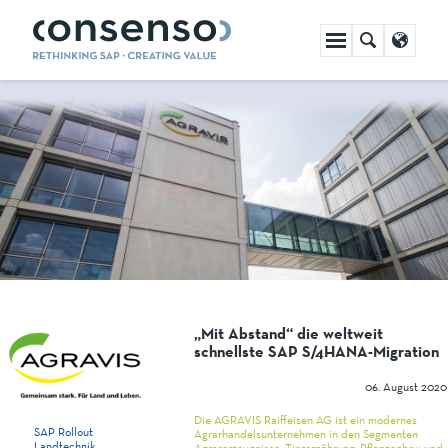
Navigation
überspringen
„Mit Abstand“ die weltweit
schnellste SAP S/4HANA-Migration
06. August 2020
Die AGRAVIS Raiffeisen AG ist ein modernes
SAP Rollout
Agrarhandelsunternehmen in den Segmenten
Landtechnik
Agrarerzeugnisse, Tierernährung, Pflanzenbau und