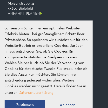
Meisenstraße 94
33607 Bielefeld
ANFAHRT PLANEN
consenso möchte Ihnen ein optimales Website-
KONTAKT
Telefon
+49 521 2606 0
Erlebnis bieten - bei größtmöglichem Schutz Ihrer
Fax
+49​ 521​ 2606​ 199
Privatsphäre. So speichern wir zunächst nur für den
E-mail
mail@consenso.de
Website-Betrieb erforderliche Cookies. Darüber
GEPRÄCH STARTEN
hinaus entscheiden Sie, ob Sie Cookies für
anonymisierte statistische Analysen zulassen.
Wählen Sie per Klick, ob Sie der Verwendung von
RECHTLICHES
IMPRESSUM
Cookies für statistische Zwecke
Zustimmen
oder ob
DATENSCHUTZ
Sie dies
Ablehnen
möchten. Sie können Ihre
AGB
Entscheidung jederzeit widerrufen. Weitere
Cookies werden nicht gesetzt. Details finden Sie in
unserer
Datenschutzerklärung
SOCIAL MEDIA
Zustimmen
Ablehnen