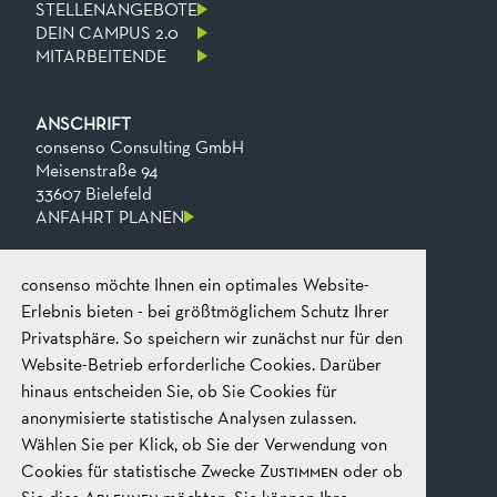
STELLENANGEBOTE
DEIN CAMPUS 2.0
MITARBEITENDE
ANSCHRIFT
consenso Consulting GmbH
Meisenstraße 94
33607 Bielefeld
ANFAHRT PLANEN
consenso möchte Ihnen ein optimales Website-
KONTAKT
Telefon
+49 521 2606 0
Erlebnis bieten - bei größtmöglichem Schutz Ihrer
Fax
+49​ 521​ 2606​ 199
Privatsphäre. So speichern wir zunächst nur für den
E-mail
mail@consenso.de
Website-Betrieb erforderliche Cookies. Darüber
GEPRÄCH STARTEN
hinaus entscheiden Sie, ob Sie Cookies für
anonymisierte statistische Analysen zulassen.
Wählen Sie per Klick, ob Sie der Verwendung von
RECHTLICHES
IMPRESSUM
Cookies für statistische Zwecke
Zustimmen
oder ob
DATENSCHUTZ