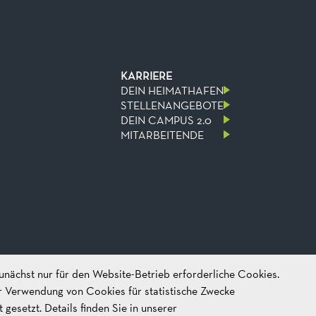
KARRIERE
DEIN HEIMATHAFEN
STELLENANGEBOTE
DEIN CAMPUS 2.0
MITARBEITENDE
unächst nur für den Website-Betrieb erforderliche Cookies.
er Verwendung von Cookies für statistische Zwecke
SOCIAL MEDIA
esetzt. Details finden Sie in unserer