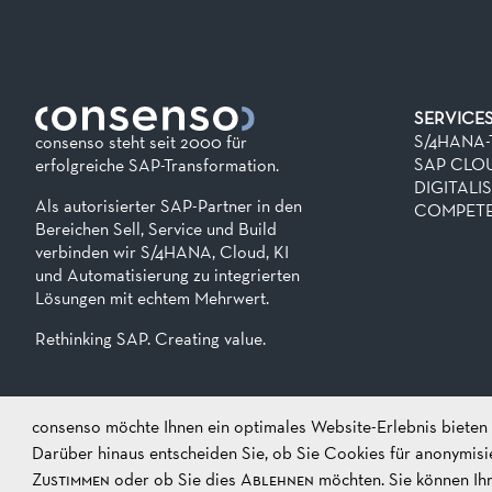
SERVICE
S/4HANA
consenso steht seit 2000 für
SAP CLO
erfolgreiche SAP-Transformation.
DIGITALI
Als autorisierter SAP-Partner in den
COMPETE
Bereichen Sell, Service und Build
verbinden wir S/4HANA, Cloud, KI
und Automatisierung zu integrierten
Lösungen mit echtem Mehrwert.
Rethinking SAP. Creating value.
consenso möchte Ihnen ein optimales Website-Erlebnis bieten -
Darüber hinaus entscheiden Sie, ob Sie Cookies für anonymisie
ANSCHRIFT
KONTAKT
Zustimmen
oder ob Sie dies
Ablehnen
möchten. Sie können Ihr