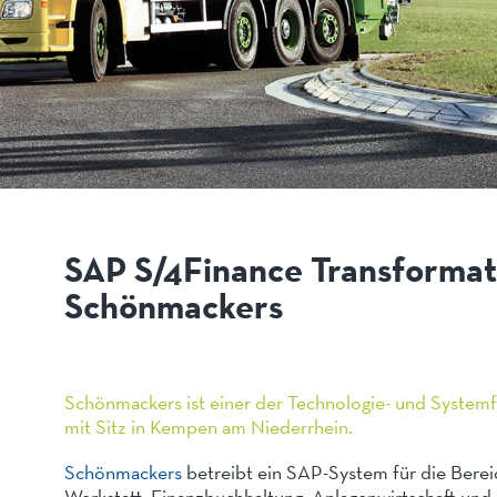
SAP S/4Finance Transformat
Schönmackers
Schönmackers ist einer der Technologie- und Systemf
mit Sitz in Kempen am Niederrhein.
Schönmackers
betreibt ein SAP-System für die Bereic
Werkstatt, Finanzbuchhaltung, Anlagenwirtschaft und Co