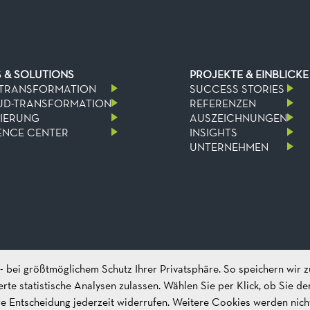
S & SOLUTIONS
PROJEKTE & EINBLICKE
-TRANSFORMATION
SUCCESS STORIES
UD-TRANSFORMATION
REFERENZEN
SIERUNG
AUSZEICHNUNGEN
NCE CENTER
INSIGHTS
UNTERNEHMEN
 bei größtmöglichem Schutz Ihrer Privatsphäre. So speichern wir z
rte statistische Analysen zulassen. Wählen Sie per Klick, ob Sie d
RECHTLICHES
e Entscheidung jederzeit widerrufen. Weitere Cookies werden nicht g