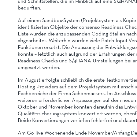
und Schnittstellen, die im Hinblick auf eine S/4HANA
bedurften.
Auf einem Sandbox-System (Projektsystem als Kopie 
identifizierten Objekte der consenso Readiness Ch
Liste wurden die anzupassenden Coding-Stellen nach 
abgearbeitet. Weiterhin wurden viele Batch-Input-V
Funktionen ersetzt. Die Anpassung der Entwicklung
konnte – letztlich auch aufgrund der Erfahrungen de
Readiness Checks und S/4HANA-Umstellungen bei and
umgesetzt werden.
Im August erfolgte schließlich die erste Testkonverti
Hosting-Providers auf dem Projektsystem mit anschl
Fachbereiche der Firma Schönmackers. Im Anschluss a
weiteren erforderlichen Anpassungen auf dem neue
Oktober und November konnten daraufhin das Entwic
Qualitätssicherungssystem konvertiert werden, ebenf
Beide Konvertierungen verliefen fehlerfrei und dauer
Am Go-live Wochenende Ende November/Anfang De