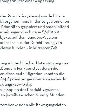
Kompatibilität einer Anpassung
des Produktivsystems) wurde für die
eck vorgenommen. In der so gewonnenen
Prioritäten gruppiert und anschließend
erarbeitungen durch neue S/4HANA-
sobjekte auf dem Sandbox-System
r consenso aus der Durchführung von
eren Kunden – in kürzester Zeit
erung mit technischer Unterstützung des
ießendem Funktionstest durch die
n diese erste Migration konnten die
n S/4-System vorgenommen werden. Im
klungs- sowie das
alls Kopien des Produktivsystems.
ten jeweils zwischen 6 und 9 Stunden.
zember wurden alle Bewegungsdaten