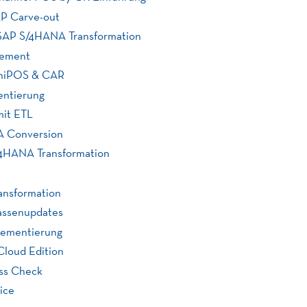
AP Carve-out
e SAP S/4HANA Transformation
gement
mniPOS & CAR
ntierung
it ETL
A Conversion
S/4HANA Transformation
ansformation
Kassenupdates
lementierung
Cloud Edition
ess Check
ice