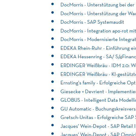
DocMorris - Unterstützung bei der
DocMorris - Unterstützung der Wa
DocMorris - SAP Systemaudit
DocMorris - Integration apo-rot 
DocMorris - Modernisierte Integra
EDEKA Rhein-Ruhr - Einführung e
EDEKA Hessenring - SA/ S/4Financ
ERDINGER Weißbräu - IDM 2.0: We
ERDINGER Weißbräu - KI-gestützt
Ernsting's family - Erfolgreiche O
Giesecke + Devrient - Implementie
GLOBUS - Intelligent Data Modelli
GU Automatic - Buchungskreisver
Gretsch-Unitas - Erfolgreiche SA
Jacques' Wein-Depot - SAP Retail
Jacques' Wein-Depot - SAP Omnic