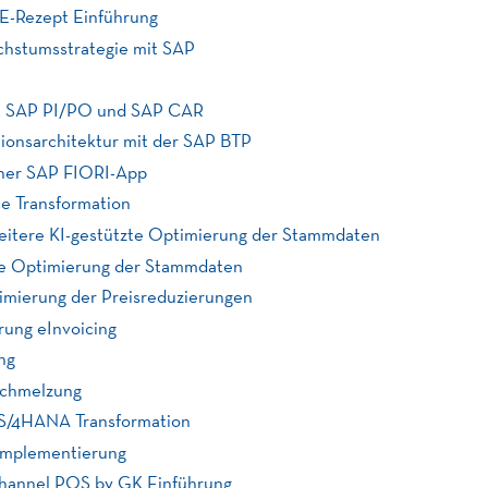
 E-Rezept Einführung
chstumsstrategie mit SAP
mit SAP PI/PO und SAP CAR
tionsarchitektur mit der SAP BTP
iner SAP FIORI-App
e Transformation
itere KI-gestützte Optimierung der Stammdaten
e Optimierung der Stammdaten
ptimierung der Preisreduzierungen
rung eInvoicing
ng
schmelzung
P S/4HANA Transformation
 Implementierung
hannel POS by GK Einführung