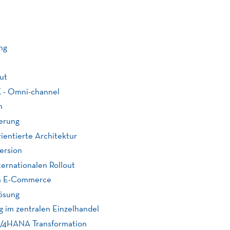
ng
ut
 - Omni-channel
n
ierung
rientierte Architektur
ersion
ternationalen Rollout
im E-Commerce
ösung
g im zentralen Einzelhandel
S/4HANA Transformation