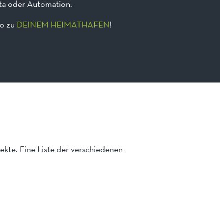
ata oder Automation.
so zu
DEINEM HEIMATHAFEN
!
kte. Eine Liste der verschiedenen