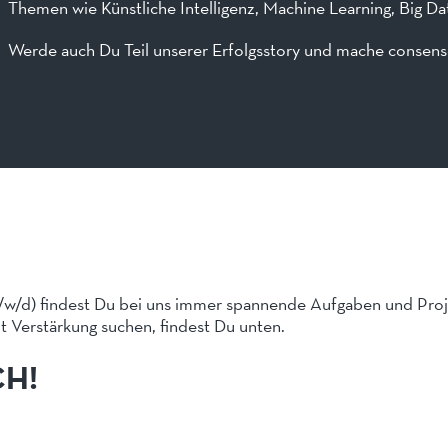
Themen wie Künstliche Intelligenz, Machine Learning, Big D
Werde auch Du Teil unserer Erfolgsstory und mache consen
w/d) findest Du bei uns immer spannende Aufgaben und Proje
it Verstärkung suchen, findest Du unten.
CH!