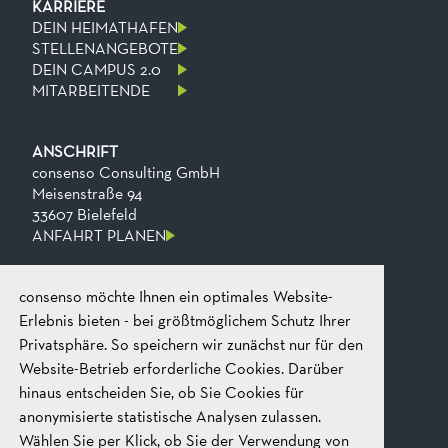
KARRIERE
DEIN HEIMATHAFEN
STELLENANGEBOTE
DEIN CAMPUS 2.0
MITARBEITENDE
ANSCHRIFT
consenso Consulting GmbH
Meisenstraße 94
33607 Bielefeld
ANFAHRT PLANEN
consenso möchte Ihnen ein optimales Website-
KONTAKT
Telefon
+49 521 2606 0
Erlebnis bieten - bei größtmöglichem Schutz Ihrer
Fax
+49​ 521​ 2606​ 199
Privatsphäre. So speichern wir zunächst nur für den
E-mail
mail@consenso.de
Website-Betrieb erforderliche Cookies. Darüber
GEPRÄCH STARTEN
hinaus entscheiden Sie, ob Sie Cookies für
anonymisierte statistische Analysen zulassen.
Wählen Sie per Klick, ob Sie der Verwendung von
RECHTLICHES