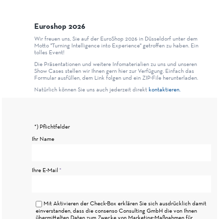
Euroshop 2026
Wir freuen uns, Sie auf der EuroShop 2026 in Düsseldorf unter dem
Motto "Turning Intelligence into Experience" getroffen zu haben. Ein
tolles Event!
Die Präsentationen und weitere Infomaterialien zu uns und unseren
Show Cases stellen wir Ihnen gern hier zur Verfügung. Einfach das
Formular ausfüllen, dem Link folgen und ein ZIP-File herunterladen.
Natürlich können Sie uns auch jederzeit direkt
kontaktieren.
*) Pflichtfelder
Ihr Name
Pflichtfeld
Ihre E-Mail
*
Mit Aktivieren der Check-Box erklären Sie sich ausdrücklich damit
einverstanden, dass die consenso Consulting GmbH die von Ihnen
übermittelten Daten zum Zwecke von Marketing-Maßnahmen für