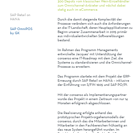
300 Depots vom klassischen Wein-Einzelhändler
zum Omnichannel-Anbieter und wächst dabei
stetig auch im eCommerce.
SAP Retail on
HANA
Durch die damit steigende Komplexität der
Prozesse verändern sich auch die Anforderungen
an die IT-Landschaft, deren Hauptapplikationen zu
SAP OmniPOS
Beginn unserer Zusammenarbeit in 2015 primär
by GK
aus individualentwickelten Softwarelösungen
bestand.
Im Rahmen des Programm Managements
entwickelte Jacques' mit Unterstützung der
consenso eine IT-Roadmap mit dem Ziel, die
Systeme zu standardisieren und die Omnichannel-
Prozesse zu erweitern.
Das Programm startete mit dem Projekt der ERP-
Erneuung durch SAP Retail on HANA – inklusive
der Einführung von S/FIN 1605 und SAP PO/PI.
Mit der consenso als Implementierungspartner
wurde das Projekt in einem Zeitraum von nur 14
Monaten erfolgreich abgeschlossen.
Die Realisierung erfolgte anhand des
prototypischen Projektvorgehensmodells der
consenso, durch das die Mitarbeiterinnen und
Mitarbeiter in den Fachbereichen frühzeitig an
das neue System herangeführt wurden. Im