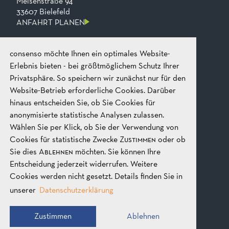
Meisenstraße 94
33607 Bielefeld
ANFAHRT PLANEN
consenso möchte Ihnen ein optimales Website-
KONTAKT
Telefon
+49 521 2606 0
Erlebnis bieten - bei größtmöglichem Schutz Ihrer
Fax
+49​ 521​ 2606​ 199
Privatsphäre. So speichern wir zunächst nur für den
E-mail
mail@consenso.de
Website-Betrieb erforderliche Cookies. Darüber
GEPRÄCH STARTEN
hinaus entscheiden Sie, ob Sie Cookies für
anonymisierte statistische Analysen zulassen.
Wählen Sie per Klick, ob Sie der Verwendung von
RECHTLICHES
IMPRESSUM
Cookies für statistische Zwecke
Zustimmen
oder ob
DATENSCHUTZ
Sie dies
Ablehnen
möchten. Sie können Ihre
AGB
Entscheidung jederzeit widerrufen. Weitere
Cookies werden nicht gesetzt. Details finden Sie in
unserer
Datenschutzerklärung
SOCIAL MEDIA
Zustimmen
Ablehnen