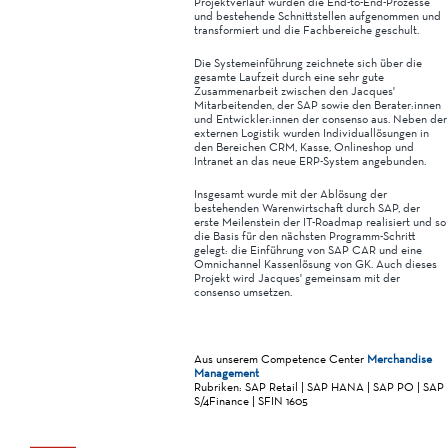
Projektverlauf wurden die End-to-End-Prozesse
und bestehende Schnittstellen aufgenommen und
transformiert und die Fachbereiche geschult.
Die Systemeinführung zeichnete sich über die
gesamte Laufzeit durch eine sehr gute
Zusammenarbeit zwischen den Jacques'
Mitarbeitenden, der SAP sowie den Berater:innen
und Entwickler:innen der consenso aus. Neben der
externen Logistik wurden Individuallösungen in
den Bereichen CRM, Kasse, Onlineshop und
Intranet an das neue ERP-System angebunden.
Insgesamt wurde mit der Ablösung der
bestehenden Warenwirtschaft durch SAP, der
erste Meilenstein der IT-Roadmap realisiert und so
die Basis für den nächsten Programm-Schritt
gelegt: die Einführung von SAP CAR und eine
Omnichannel Kassenlösung von GK. Auch dieses
Projekt wird Jacques' gemeinsam mit der
consenso umsetzen.
Aus unserem Competence Center
Merchandise
Management
Rubriken: SAP Retail | SAP HANA | SAP PO | SAP
S/4Finance | SFIN 1605