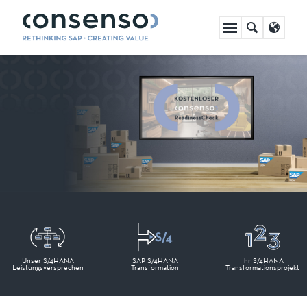
Navigation
Für Sie in Phase 1 kostenlos, der
überspringen
consenso ReadinessCheck
Unser S/4HANA
SAP S/4HANA
Ihr S/4HANA
Leistungsversprechen
Transformation
Transformationsprojekt