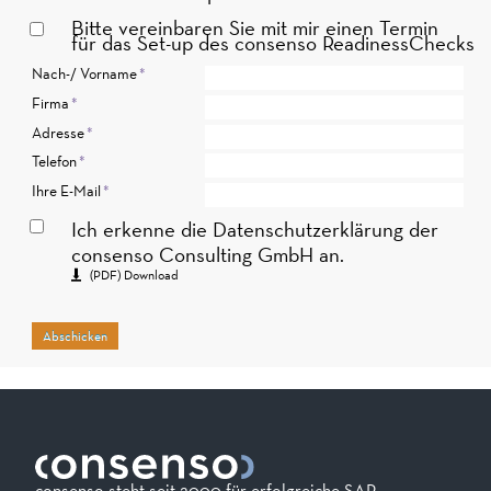
Bitte vereinbaren Sie mit mir einen Termin
für das Set-up des consenso ReadinessChecks
Pflichtfeld
Nach-/ Vorname
*
Pflichtfeld
Firma
*
Pflichtfeld
Adresse
*
Pflichtfeld
Telefon
*
Pflichtfeld
Ihre E-Mail
*
Ich erkenne die Datenschutzerklärung der
consenso Consulting GmbH an.
(PDF) Download
Abschicken
consenso steht seit 2000 für erfolgreiche SAP-