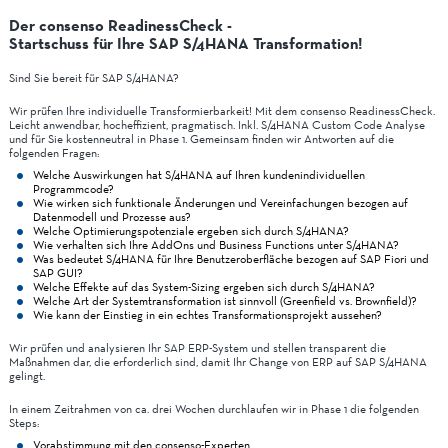
Der consenso ReadinessCheck -
Startschuss für Ihre SAP S/4HANA Transformation!
Sind Sie bereit für SAP S/4HANA?
Wir prüfen Ihre individuelle Transformierbarkeit! Mit dem consenso ReadinessCheck.
Leicht anwendbar, hocheffizient, pragmatisch. Inkl. S/4HANA Custom Code Analyse
und für Sie kostenneutral in Phase 1. Gemeinsam finden wir Antworten auf die
folgenden Fragen:
Welche Auswirkungen hat S/4HANA auf Ihren kundenindividuellen
Programmcode?
Wie wirken sich funktionale Änderungen und Vereinfachungen bezogen auf
Datenmodell und Prozesse aus?
Welche Optimierungspotenziale ergeben sich durch S/4HANA?
Wie verhalten sich Ihre AddOns und Business Functions unter S/4HANA?
Was bedeutet S/4HANA für Ihre Benutzeroberfläche bezogen auf SAP Fiori und
SAP GUI?
Welche Effekte auf das System-Sizing ergeben sich durch S/4HANA?
Welche Art der Systemtransformation ist sinnvoll (Greenfield vs. Brownfield)?
Wie kann der Einstieg in ein echtes Transformationsprojekt aussehen?
Wir prüfen und analysieren Ihr SAP ERP-System und stellen transparent die
Maßnahmen dar, die erforderlich sind, damit Ihr Change von ERP auf SAP S/4HANA
gelingt.
In einem Zeitrahmen von ca. drei Wochen durchlaufen wir in Phase 1 die folgenden
Steps:
Vorabstimmung mit den consenso-Experten